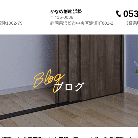
053
かなめ創建 浜松
〒435-0036
【営業時
1062-79
静岡県浜松市中央区渡瀬町801-2
ブログ