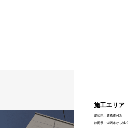
施工エリア
愛知県：豊橋市付近
静岡県：湖⻄市から浜