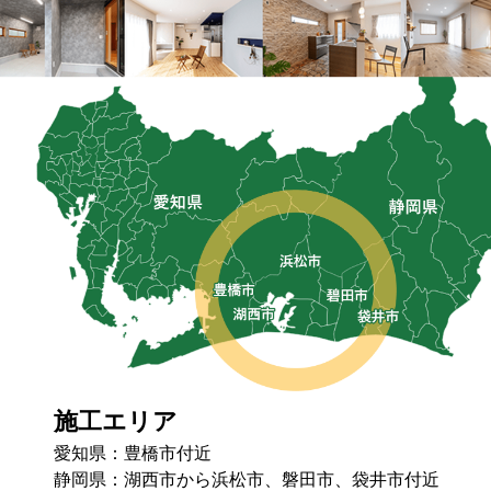
施工エリア
愛知県：豊橋市付近
静岡県：湖⻄市から浜松市、磐⽥市、袋井市付近