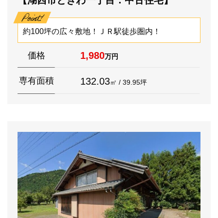
約100坪の広々敷地！ＪＲ駅徒歩圏内！
1,980
価格
万円
132.03
専有面積
㎡ / 39.95坪