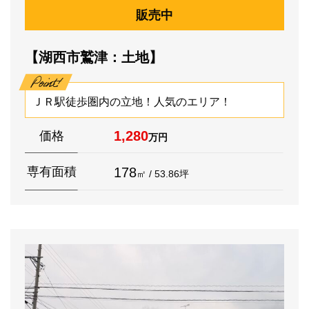
販売中
【湖西市鷲津：土地】
ＪＲ駅徒歩圏内の立地！人気のエリア！
1,280
価格
万円
178
専有面積
㎡ / 53.86坪