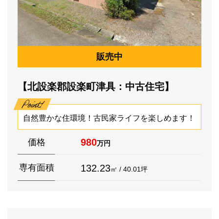
販売中
【北設楽郡設楽町津具：中古住宅】
自然豊かな住環境！古民家ライフを楽しめます！
980
価格
万円
132.23
専有面積
㎡ / 40.01坪