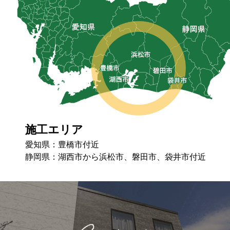
施工エリア
愛知県：豊橋市付近
静岡県：湖⻄市から浜松市、磐⽥市、袋井市付近