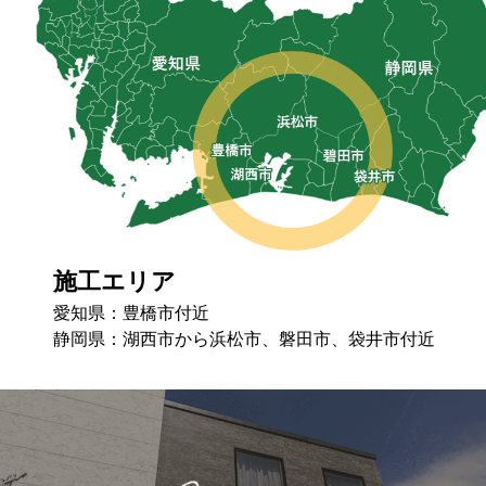
施工エリア
愛知県：豊橋市付近
静岡県：湖⻄市から浜松市、磐⽥市、袋井市付近