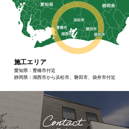
施工エリア
愛知県：豊橋市付近
静岡県：湖⻄市から浜松市、磐⽥市、袋井市付近