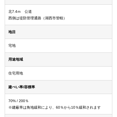
北7.4ｍ 公道
西側は堤防管理通路（湖西市管轄）
地目
宅地
用途地域
住宅用地
建ぺい率/容積率
70% / 200％
※建蔽率は角地緩和により、60％から10％緩和されます