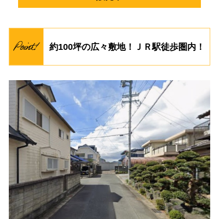
約100坪の広々敷地！ＪＲ駅徒歩圏内！