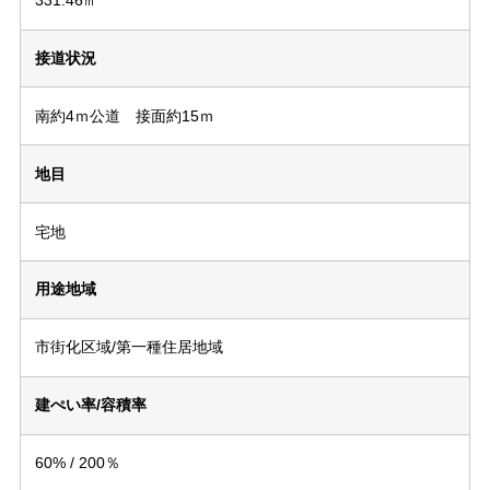
331.46㎡
接道状況
南約4ｍ公道 接面約15ｍ
地目
宅地
用途地域
市街化区域/第一種住居地域
建ぺい率/容積率
60% / 200％