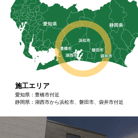
施工エリア
愛知県：豊橋市付近
静岡県：湖⻄市から浜松市、磐⽥市、袋井市付近