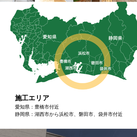
施工エリア
愛知県：豊橋市付近
静岡県：湖⻄市から浜松市、磐⽥市、袋井市付近