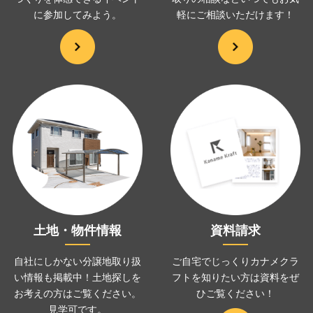
に
参加してみよう。
軽にご相談いただけます！
土地・物件情報
資料請求
自社にしかない分譲地取り扱
ご自宅でじっくりカナメクラ
い情報も掲載中！土地探しを
フトを
知りたい方は資料をぜ
お考えの方は
ご覧ください。
ひ
ご覧ください！
見学可です。