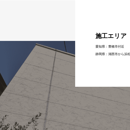
施工エリア
愛知県：豊橋市付近
静岡県：湖⻄市から浜