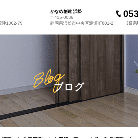
053
かなめ創建 浜松
〒435-0036
【営業時
1062-79
静岡県浜松市中央区渡瀬町801-2
ブログ