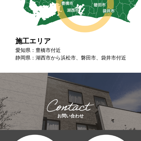
施工エリア
愛知県：豊橋市付近
静岡県：湖⻄市から浜松市、磐⽥市、袋井市付近
お問い合わせ