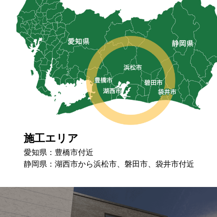
施工エリア
愛知県：豊橋市付近
静岡県：湖⻄市から浜松市、磐⽥市、袋井市付近