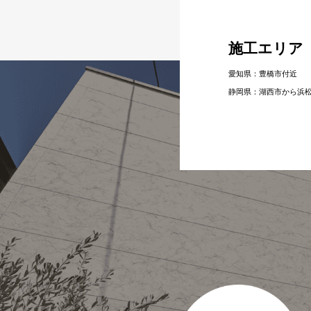
施工エリア
愛知県：豊橋市付近
静岡県：湖⻄市から浜