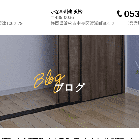
053
かなめ創建 浜松
〒435-0036
【営業時
1062-79
静岡県浜松市中央区渡瀬町801-2
ブログ