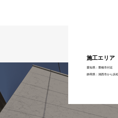
施工エリア
愛知県：豊橋市付近
静岡県：湖⻄市から浜