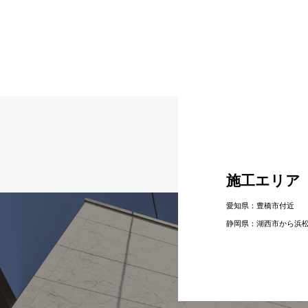
施工エリア
愛知県：豊橋市付近
静岡県：湖⻄市から浜