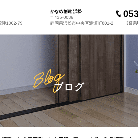
053
かなめ創建 浜松
〒435-0036
【営業時
1062-79
静岡県浜松市中央区渡瀬町801-2
ブログ