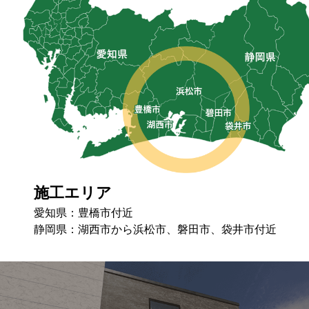
施工エリア
愛知県：豊橋市付近
静岡県：湖⻄市から浜松市、磐⽥市、袋井市付近