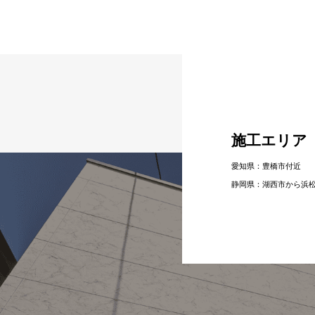
施工エリア
愛知県：豊橋市付近
静岡県：湖⻄市から浜