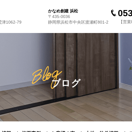
053
かなめ創建 浜松
〒435-0036
【営業時
1062-79
静岡県浜松市中央区渡瀬町801-2
ブログ