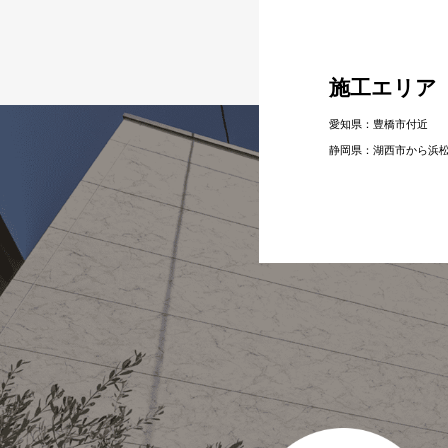
施工エリア
愛知県：豊橋市付近
静岡県：湖⻄市から浜