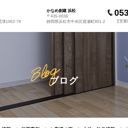
053
かなめ創建 浜松
〒435-0036
【営業時
1062-79
静岡県浜松市中央区渡瀬町801-2
ブログ