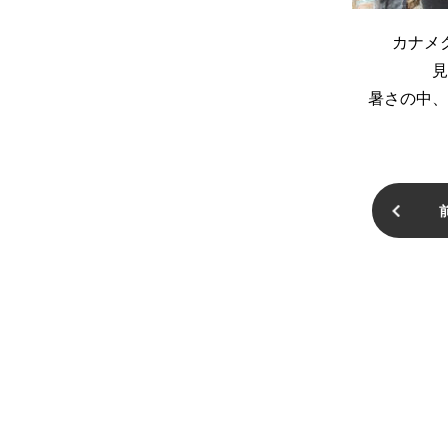
カナメ
見
暑さの中、