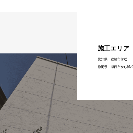
施工エリア
愛知県：豊橋市付近
静岡県：湖⻄市から浜