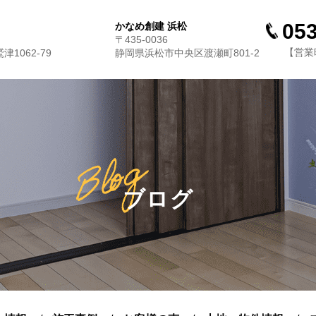
053
かなめ創建 浜松
〒435-0036
【営業時
1062-79
静岡県浜松市中央区渡瀬町801-2
ブログ