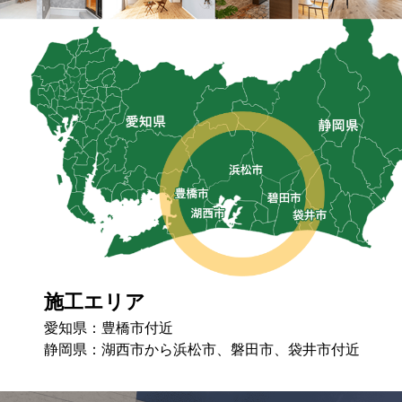
施工エリア
愛知県：豊橋市付近
静岡県：湖⻄市から浜松市、磐⽥市、袋井市付近